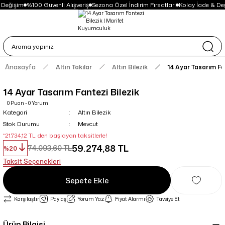
 Değişim
%100 Güvenli Alışveriş
Sezona Özel İndirim Fırsatları
Kolay İade & De
Anasayfa
Altın Takılar
Altın Bilezik
14 Ayar Tasarım Fa
14 Ayar Tasarım Fantezi Bilezik
0 Puan - 0 Yorum
Kategori
Altın Bilezik
Stok Durumu
Mevcut
*21.734,12 TL den başlayan taksitlerle!
59.274,88 TL
74.093,60 TL
%20
Taksit Seçenekleri
Sepete Ekle
Karşılaştır
Paylaş
Yorum Yaz
Fiyat Alarmı
Tavsiye Et
Ürün Bilgisi