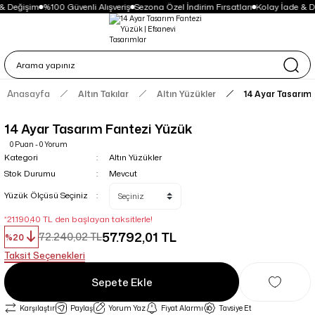
& Değişim
%100 Güvenli Alışveriş
Sezona Özel İndirim Fırsatları
Kolay İade & D
Anasayfa
Altın Takılar
Altın Yüzükler
14 Ayar Tasarım
14 Ayar Tasarım Fantezi Yüzük
0 Puan - 0 Yorum
Kategori
Altın Yüzükler
Stok Durumu
Mevcut
Yüzük Ölçüsü Seçiniz
*21.190,40 TL den başlayan taksitlerle!
57.792,01 TL
72.240,02 TL
%20
Taksit Seçenekleri
Sepete Ekle
Karşılaştır
Paylaş
Yorum Yaz
Fiyat Alarmı
Tavsiye Et