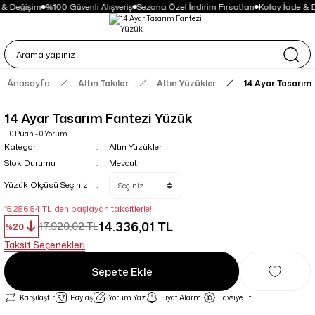
 & Değişim
%100 Güvenli Alışveriş
Sezona Özel İndirim Fırsatları
Kolay İade & 
Anasayfa
Altın Takılar
Altın Yüzükler
14 Ayar Tasarım
14 Ayar Tasarım Fantezi Yüzük
0 Puan - 0 Yorum
Kategori
Altın Yüzükler
Stok Durumu
Mevcut
Yüzük Ölçüsü Seçiniz
*5.256,54 TL den başlayan taksitlerle!
14.336,01 TL
17.920,02 TL
%20
Taksit Seçenekleri
Sepete Ekle
Karşılaştır
Paylaş
Yorum Yaz
Fiyat Alarmı
Tavsiye Et