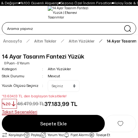
 & Değişim
%100 Güvenli Alışveriş
Sezona Özel İndirim Fırsatları
Kolay İade & 
Anasayfa
Altın Takılar
Altın Yüzükler
14 Ayar Tasarım
14 Ayar Tasarım Fantezi Yüzük
0 Puan - 0 Yorum
Kategori
Altın Yüzükler
Stok Durumu
Mevcut
Yüzük Ölçüsü Seçiniz
*13.634,13 TL den başlayan taksitlerle!
37.183,99 TL
46.479,99 TL
%20
Taksit Seçenekleri
Sepete Ekle
Karşılaştır
Paylaş
Yorum Yaz
Fiyat Alarmı
Tavsiye Et