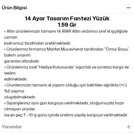
Ürün Bilgisi
14 Ayar Tasarım Fantezi Yüzük
1.59 Gr
•
Altın ürünlerimizin tamamı 14 AYAR Altın ve birinci sınıf el işçiliğiyle
uzman
kadromuz tarafından üretilmektedir.
•
Ürünlerimiz firmamız Marifet Mücevherat tarafından "Ömür Boyu”
bakım onarım
garantisi altındadır.
•
Ürünlerimiz özel "Hediye Kutusunda” sigortalı ve ücretsiz kargo ile
teslim
edilmektedir.
•
Ürünlerimizin tamamı el yapımı olduğu için belirtilen ağırlıkta (+/-)
%5 sapma
oluşabilmektedir.
•
Siparişleriniz aynı gün kargoya verilmektedir, stoğumuzda hazır
olmayan ürünler
ise en geç 7 - 10 iş günü içinde üretimi yapılıp kargoya verilmektedir.
Yorumlar