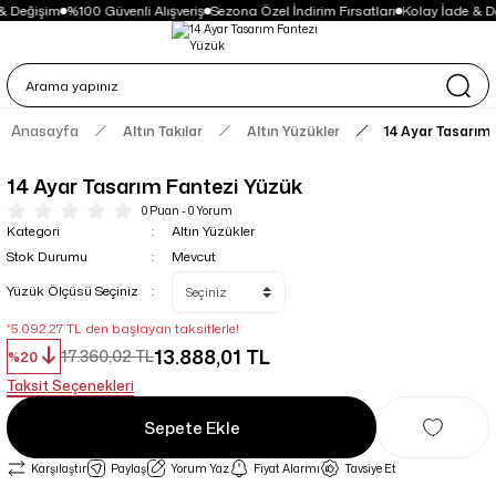
& Değişim
%100 Güvenli Alışveriş
Sezona Özel İndirim Fırsatları
Kolay İade & D
Anasayfa
Altın Takılar
Altın Yüzükler
14 Ayar Tasarım
14 Ayar Tasarım Fantezi Yüzük
0 Puan - 0 Yorum
Kategori
Altın Yüzükler
Stok Durumu
Mevcut
Yüzük Ölçüsü Seçiniz
*5.092,27 TL den başlayan taksitlerle!
13.888,01 TL
17.360,02 TL
%20
Taksit Seçenekleri
Sepete Ekle
Karşılaştır
Paylaş
Yorum Yaz
Fiyat Alarmı
Tavsiye Et