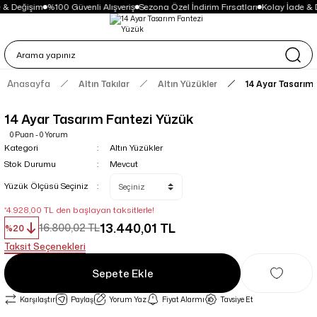
 & Değişim
%100 Güvenli Alışveriş
Sezona Özel İndirim Fırsatları
Kolay İade & 
Anasayfa
Altın Takılar
Altın Yüzükler
14 Ayar Tasarım
14 Ayar Tasarım Fantezi Yüzük
0 Puan - 0 Yorum
Kategori
Altın Yüzükler
Stok Durumu
Mevcut
Yüzük Ölçüsü Seçiniz
*4.928,00 TL den başlayan taksitlerle!
13.440,01 TL
16.800,02 TL
%20
Taksit Seçenekleri
Sepete Ekle
Karşılaştır
Paylaş
Yorum Yaz
Fiyat Alarmı
Tavsiye Et