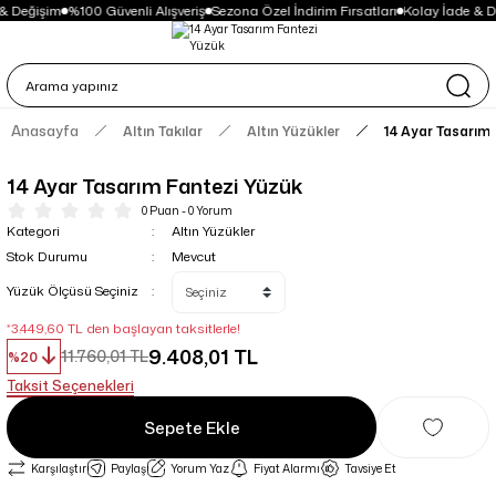
& Değişim
%100 Güvenli Alışveriş
Sezona Özel İndirim Fırsatları
Kolay İade & D
Anasayfa
Altın Takılar
Altın Yüzükler
14 Ayar Tasarım
14 Ayar Tasarım Fantezi Yüzük
0 Puan - 0 Yorum
Kategori
Altın Yüzükler
Stok Durumu
Mevcut
Yüzük Ölçüsü Seçiniz
*3.449,60 TL den başlayan taksitlerle!
9.408,01 TL
11.760,01 TL
%20
Taksit Seçenekleri
Sepete Ekle
Karşılaştır
Paylaş
Yorum Yaz
Fiyat Alarmı
Tavsiye Et