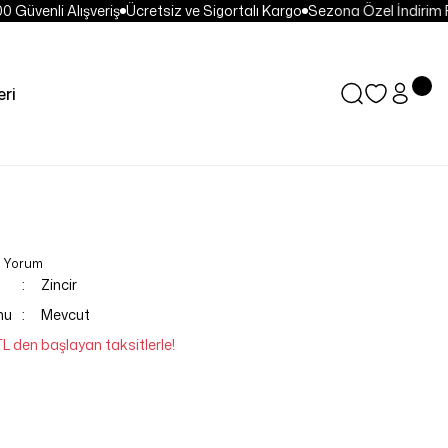
Güvenli Alışveriş
Ücretsiz ve Sigortalı Kargo
Sezona Özel İndirim Fır
ri
0 Yorum
Zincir
mu
Mevcut
TL den başlayan taksitlerle!