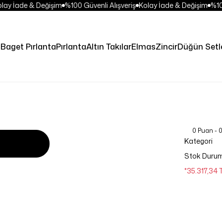
ay İade & Değişim
%100 Güvenli Alışveriş
Kolay İade & Değişim
%100 
Baget Pırlanta
Pırlanta
Altın Takılar
Elmas
Zincir
Düğün Setle
0 Puan - 
Kategori
Stok Duru
*35.317,34 