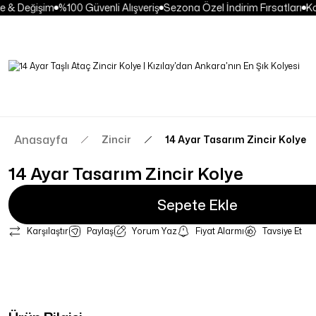
 & Değişim
%100 Güvenli Alışveriş
Sezona Özel İndirim Fırsatları
Kol
Anasayfa
Zincir
14 Ayar Tasarım Zincir Kolye
14 Ayar Tasarım Zincir Kolye
Sepete Ekle
Karşılaştır
Paylaş
Yorum Yaz
Fiyat Alarmı
Tavsiye Et