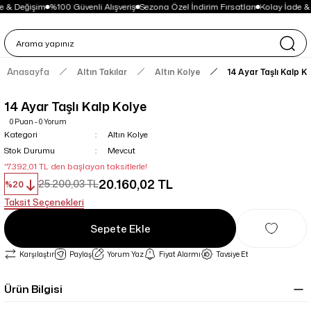
e & Değişim
%100 Güvenli Alışveriş
Sezona Özel İndirim Fırsatları
Kolay İade &
Anasayfa
Altın Takılar
Altın Kolye
14 Ayar Taşlı Kalp K
14 Ayar Taşlı Kalp Kolye
0 Puan - 0 Yorum
Kategori
Altın Kolye
Stok Durumu
Mevcut
*7.392,01 TL den başlayan taksitlerle!
20.160,02 TL
25.200,03 TL
%20
Taksit Seçenekleri
Sepete Ekle
Karşılaştır
Paylaş
Yorum Yaz
Fiyat Alarmı
Tavsiye Et
Ürün Bilgisi