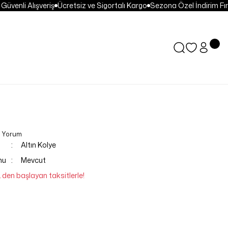
venli Alışveriş
Ücretsiz ve Sigortalı Kargo
Sezona Özel İndirim Fırsa
0 Yorum
Altın Kolye
mu
Mevcut
L den başlayan taksitlerle!