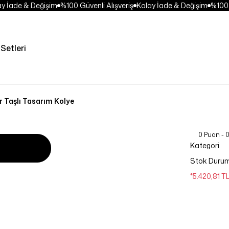
 İade & Değişim
%100 Güvenli Alışveriş
Kolay İade & Değişim
%100 Gü
Setleri
r Taşlı Tasarım Kolye
0 Puan - 
Kategori
Stok Duru
*5.420,81 T