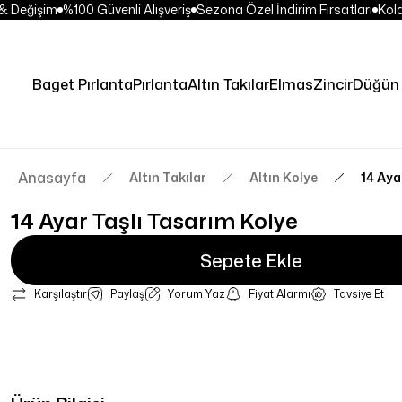
 Değişim
%100 Güvenli Alışveriş
Sezona Özel İndirim Fırsatları
Kolay
Baget Pırlanta
Pırlanta
Altın Takılar
Elmas
Zincir
Düğün 
Anasayfa
Altın Takılar
Altın Kolye
14 Aya
14 Ayar Taşlı Tasarım Kolye
Sepete Ekle
Karşılaştır
Paylaş
Yorum Yaz
Fiyat Alarmı
Tavsiye Et