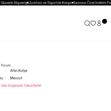
venli Alışveriş
Ücretsiz ve Sigortalı Kargo
Sezona Özel İndirim Fırsa
0 Yorum
Altın Kolye
mu
Mevcut
L den başlayan taksitlerle!