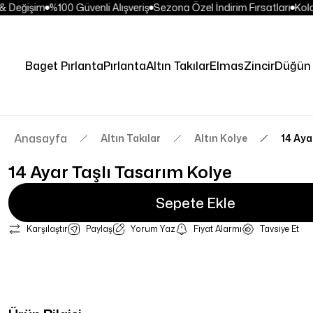
 Değişim
%100 Güvenli Alışveriş
Sezona Özel İndirim Fırsatları
Kolay
Baget Pırlanta
Pırlanta
Altın Takılar
Elmas
Zincir
Düğün 
Anasayfa
Altın Takılar
Altın Kolye
14 Aya
14 Ayar Taşlı Tasarım Kolye
Sepete Ekle
Karşılaştır
Paylaş
Yorum Yaz
Fiyat Alarmı
Tavsiye Et