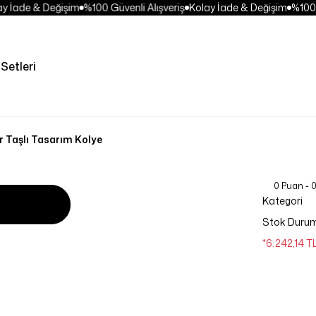
 İade & Değişim
%100 Güvenli Alışveriş
Kolay İade & Değişim
%100 Gü
Setleri
r Taşlı Tasarım Kolye
0 Puan - 
Kategori
Stok Duru
*6.242,14 T