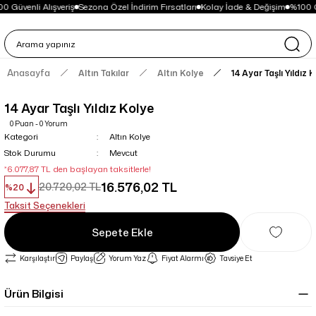
0 Güvenli Alışveriş
Sezona Özel İndirim Fırsatları
Kolay İade & Değişim
%100 Gü
Anasayfa
Altın Takılar
Altın Kolye
14 Ayar Taşlı Yıldız 
14 Ayar Taşlı Yıldız Kolye
0 Puan - 0 Yorum
Kategori
Altın Kolye
Stok Durumu
Mevcut
*6.077,87 TL den başlayan taksitlerle!
16.576,02 TL
20.720,02 TL
%20
Taksit Seçenekleri
Sepete Ekle
Karşılaştır
Paylaş
Yorum Yaz
Fiyat Alarmı
Tavsiye Et
Ürün Bilgisi