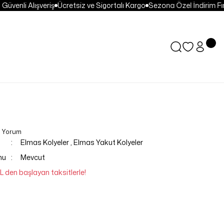
venli Alışveriş
Ücretsiz ve Sigortalı Kargo
Sezona Özel İndirim Fırsa
0 Yorum
Elmas Kolyeler
,
Elmas Yakut Kolyeler
mu
Mevcut
L den başlayan taksitlerle!