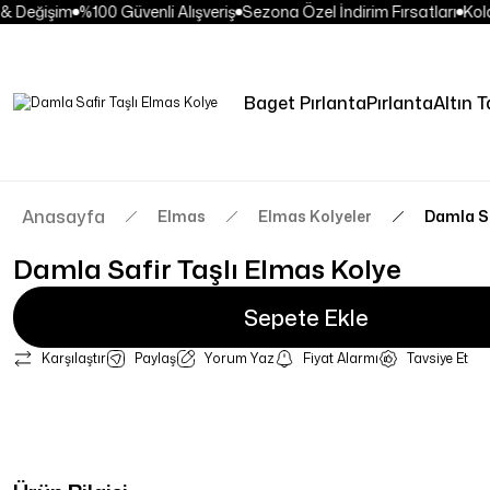
 Değişim
%100 Güvenli Alışveriş
Sezona Özel İndirim Fırsatları
Kolay
Baget Pırlanta
Pırlanta
Altın T
Anasayfa
Elmas
Elmas Kolyeler
Damla Sa
Damla Safir Taşlı Elmas Kolye
Sepete Ekle
Karşılaştır
Paylaş
Yorum Yaz
Fiyat Alarmı
Tavsiye Et