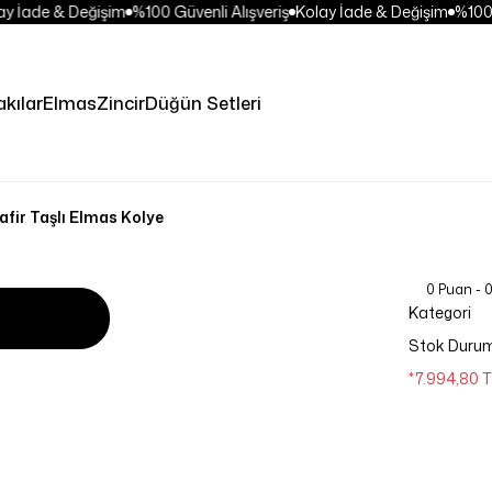
 İade & Değişim
%100 Güvenli Alışveriş
Kolay İade & Değişim
%100 Gü
akılar
Elmas
Zincir
Düğün Setleri
fir Taşlı Elmas Kolye
0 Puan - 
Kategori
Stok Duru
*7.994,80 T