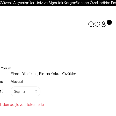
enli Alışveriş
Ücretsiz ve Sigortalı Kargo
Sezona Özel İndirim Fırsat
0 Yorum
Elmas Yüzükler
,
Elmas Yakut Yüzükler
mu
Mevcut
sü
L den başlayan taksitlerle!