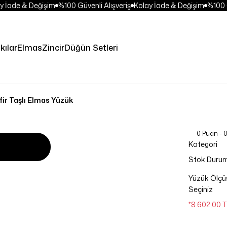
İade & Değişim
%100 Güvenli Alışveriş
Kolay İade & Değişim
%100 Güv
kılar
Elmas
Zincir
Düğün Setleri
fir Taşlı Elmas Yüzük
0 Puan - 
Kategori
Stok Duru
Yüzük Ölçü
Seçiniz
*8.602,00 T