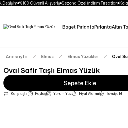
Değişim
%100 Güvenli Alışveriş
Sezona Özel İndirim Fırsatları
Kolay 
Baget Pırlanta
Pırlanta
Altın Ta
Anasayfa
Elmas
Elmas Yüzükler
Oval Sa
Oval Safir Taşlı Elmas Yüzük
Sepete Ekle
Karşılaştır
Paylaş
Yorum Yaz
Fiyat Alarmı
Tavsiye Et