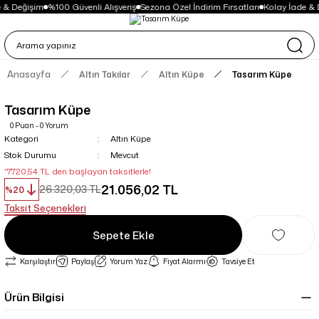
 & Değişim
%100 Güvenli Alışveriş
Sezona Özel İndirim Fırsatları
Kolay İade & 
Anasayfa
Altın Takılar
Altın Küpe
Tasarım Küpe
Tasarım Küpe
0 Puan - 0 Yorum
Kategori
Altın Küpe
Stok Durumu
Mevcut
*7.720,54 TL den başlayan taksitlerle!
21.056,02 TL
26.320,03 TL
%20
Taksit Seçenekleri
Sepete Ekle
Karşılaştır
Paylaş
Yorum Yaz
Fiyat Alarmı
Tavsiye Et
Ürün Bilgisi